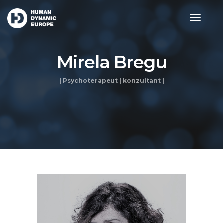
toggle
navigat
Mirela Bregu
| Psychoterapeut | konzultant |