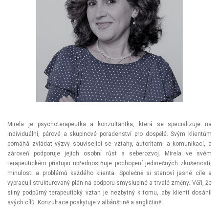
Mirela je psychoterapeutka a konzultantka, která se specializuje na
individuální, párové a skupinové poradenství pro dospělé. Svým klientům
pomáhá zvládat výzvy související se vztahy, autoritami a komunikací, a
zároveň podporuje jejich osobní růst a seberozvoj. Mirela ve svém
terapeutickém přístupu upřednostňuje pochopení jedinečných zkušeností,
minulosti a problémů každého klienta. Společně si stanoví jasné cíle a
vypracují strukturovaný plán na podporu smysluplné a trvalé změny. Věří, že
silný podpůrný terapeutický vztah je nezbytný k tomu, aby klienti dosáhli
svých cílů. Konzultace poskytuje v albánštině a angličtině.