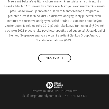
Mirela má bakalářský titul v oboru financí, který získala na univerzitě v
Tiraně a titul MBA z univerzity v Nebrasce. Mezi její akademické zkušenosti
patří i absolvování jednoletého Harvard Mentor Manage Program a
pětiletého kvalifikačního kurzu skupinové analýzy, který je certifikován
Institutem skupinové analýzy ve Velké Británii. S více než desetiletými
zkušenostmi Mirela od roku 2017 působí jako konzultantka na plný úvazek
a od roku 2021 pracuje jako psychoterapeutka pod supervizí. Je zakládající
členkou Skupinové analýzy v Albánii a aktivní členkou Group Analytic
Society International (GASI).
NÁŠ TÝM
Prešovská 38/A, 82102 Bratislava
sk.office@humandynamic.sk
| +421 2 4363 5433