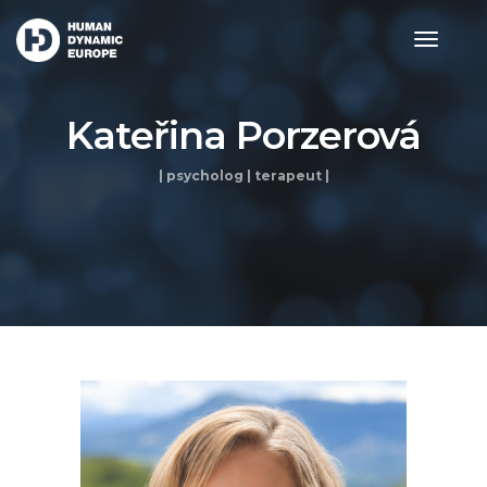
toggle
navigat
Kateřina Porzerová
| psycholog | terapeut |