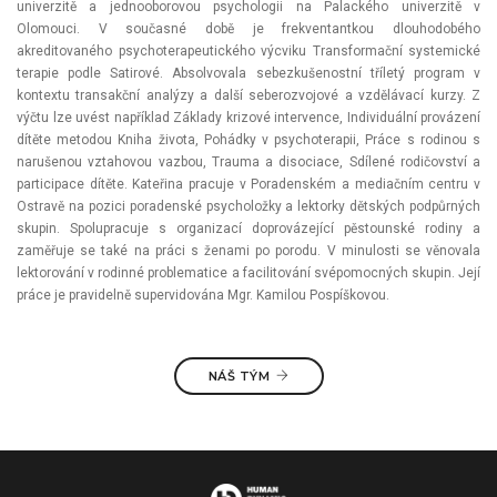
univerzitě a jednooborovou psychologii na Palackého univerzitě v
Olomouci. V současné době je frekventantkou dlouhodobého
akreditovaného psychoterapeutického výcviku Transformační systemické
terapie podle Satirové. Absolvovala sebezkušenostní tříletý program v
kontextu transakční analýzy a další seberozvojové a vzdělávací kurzy. Z
výčtu lze uvést například Základy krizové intervence, Individuální provázení
dítěte metodou Kniha života, Pohádky v psychoterapii, Práce s rodinou s
narušenou vztahovou vazbou, Trauma a disociace, Sdílené rodičovství a
participace dítěte. Kateřina pracuje v Poradenském a mediačním centru v
Ostravě na pozici poradenské psycholožky a lektorky dětských podpůrných
skupin. Spolupracuje s organizací doprovázející pěstounské rodiny a
zaměřuje se také na práci s ženami po porodu. V minulosti se věnovala
lektorování v rodinné problematice a facilitování svépomocných skupin. Její
práce je pravidelně supervidována Mgr. Kamilou Pospíškovou.
NÁŠ TÝM